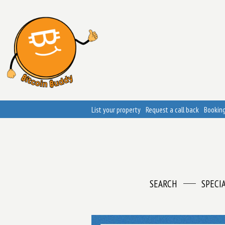
List your property
Request a call back
Booking
SEARCH
SPECI