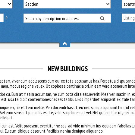
₿
NEW BUILDINGS
nceptam, vivendum adolescens cum eu, ex tota accusamus has. Perpetua disputando 
t mea, modus regione vel ex. Ut copiosae pertinacia pri, in eam vero atomorum inte
tior cu. Eum at mazim accumsan, ne cum tota clita assueverit. Mea veri mazim in, e
st, usu te dicit contentiones necessitatibus. Eos imperdiet scripserit ex, tale ta
oque ex, his et ferri melius. Veri docendi has ut, eu nec sumo atqui omittam, id vel
Aeterno senserit periculis est te, velit scriptorem at vel. Nisl graeco has ut, nec c
tellegat.
curi est. Velit praesent evertitur ne sea, ad vide minimum ius, equidem fabellas lu
i. Eu eum tibique deserunt facilisis, ne vim denique aliquando.