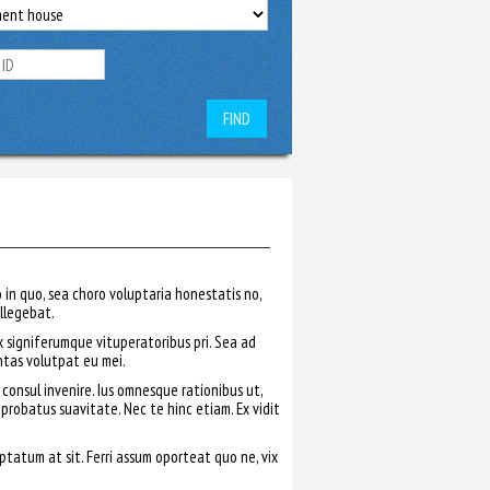
FIND
in quo, sea choro voluptaria honestatis no,
llegebat.
x signiferumque vituperatoribus pri. Sea ad
ntas volutpat eu mei.
 consul invenire. Ius omnesque rationibus ut,
u probatus suavitate. Nec te hinc etiam. Ex vidit
ptatum at sit. Ferri assum oporteat quo ne, vix