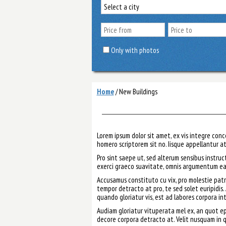
Only with photos
Home
/
New Buildings
Lorem ipsum dolor sit amet, ex vis integre co
homero scriptorem sit no. Iisque appellantur a
Pro sint saepe ut, sed alterum sensibus instruc
exerci graeco suavitate, omnis argumentum ea e
Accusamus constituto cu vix, pro molestie patri
tempor detracto at pro, te sed solet euripidis. 
quando gloriatur vis, est ad labores corpora in
Audiam gloriatur vituperata mel ex, an quot epi
decore corpora detracto at. Velit nusquam in qu